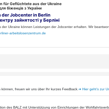
n für Geflüchtete aus der Ukraine
для біженців з України
 der Jobcenter in Berlin
ентру зайнятості у Берліні
s der Ukraine können Leistungen der Jobcenter erhalten. Wir beantwo
liner-arbeitslosenzentrum.de
 können, freuen wir uns über Ihr kurzes Feedback.
➔ Hier geht’s zur 
Aktion des BALZ mit Unterstützung von Einrichtungen der Wohlfahrtsve