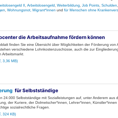
itslosengeld II
,
Arbeitslosengeld
,
Weiterbildung
,
Job Points
,
Schulden
gen
,
Wohnungsnot,
Migrant*innen
und
für Menschen ohne Krankenver
bcenter die Arbeitsaufnahme fördern können
blatt finden Sie eine Übersicht über Möglichkeiten der Förderung von A
 stehen verschiedene Lohnkostenzuschüsse, auch die zur Eingliederung
m Arbeitsmarkt.
, 3,36 MB)
erung
für Selbstständige
ken 24.000 Selbstständige mit Sozialleistungen auf, unter Anderem aus
ng, der Kuriere, der Dolmetscher*innen, Lehrer*innen, Künstler*innen 
htige sozialrechtliche Fragen.
, 324 KB)