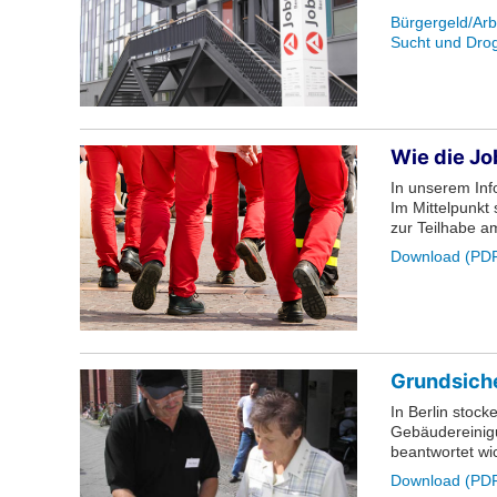
Bürgergeld/Arbe
Sucht und Dro
Wie die Jo
In unserem Info
Im Mittelpunkt
zur Teilhabe a
Download (PDF
Grundsich
In Berlin stoc
Gebäudereinigu
beantwortet wic
Download (PDF