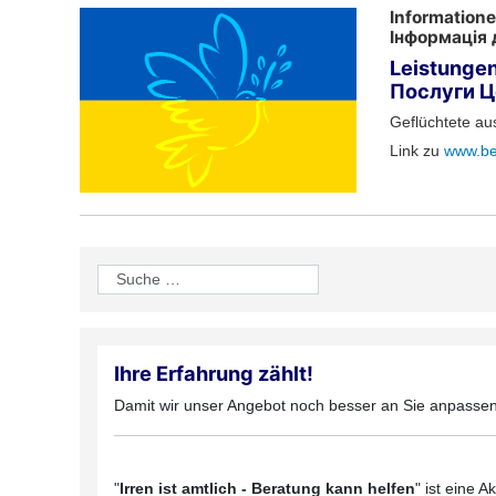
Informatione
Інформація 
Leistungen
Послуги Ц
Geflüchtete au
Link zu
www.ber
Suchen
Ihre Erfahrung zählt!
Damit wir unser Angebot noch besser an Sie anpassen
"
Irren ist amtlich - Beratung kann helfen
" ist eine 